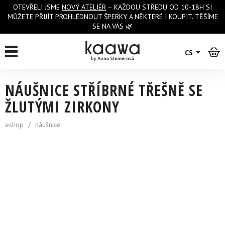
OTEVŘELI JSME
NOVÝ ATELIÉR
– KAŽDOU STŘEDU OD 10-18H SI
MŮŽETE PŘIJÍT PROHLÉDNOUT ŠPERKY A NĚKTERÉ I KOUPIT. TĚŠÍME
SE NA VÁS 🌿
zpět na výpis
CS
NÁUŠNICE STŘÍBRNÉ TŘEŠNĚ SE
ŽLUTÝMI ZIRKONY
eshop
/
náušnice