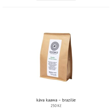
káva kaawa – brazílie
250
Kč