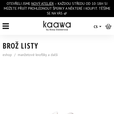
OTEVŘELI JSME
NOVÝ ATELIÉR
– KAŽDOU STŘEDU OD 10-18H SI
MŮŽETE PŘIJÍT PROHLÉDNOUT ŠPERKY A NĚKTERÉ I KOUPIT. TĚŠÍME
SE NA VÁS 🌿
zpět na výpis
CS
BROŽ LISTY
eshop
/
manžetové knoflíky a další