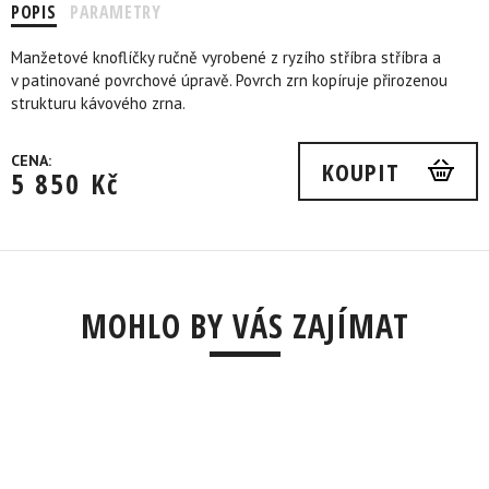
POPIS
PARAMETRY
Manžetové knoflíčky ručně vyrobené z ryzího stříbra stříbra a
v patinované povrchové úpravě. Povrch zrn kopíruje přirozenou
strukturu kávového zrna.
CENA:
KOUPIT
5 850
Kč
MOHLO BY VÁS ZAJÍMAT