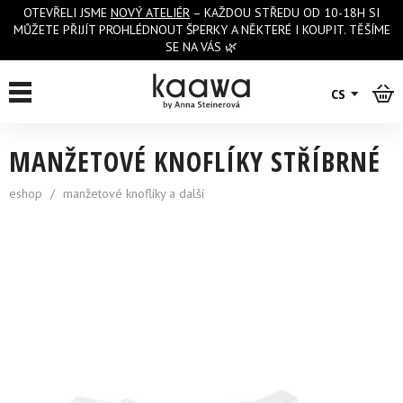
OTEVŘELI JSME
NOVÝ ATELIÉR
– KAŽDOU STŘEDU OD 10-18H SI
MŮŽETE PŘIJÍT PROHLÉDNOUT ŠPERKY A NĚKTERÉ I KOUPIT. TĚŠÍME
SE NA VÁS 🌿
zpět na výpis
CS
MANŽETOVÉ KNOFLÍKY STŘÍBRNÉ
eshop
/
manžetové knoflíky a další