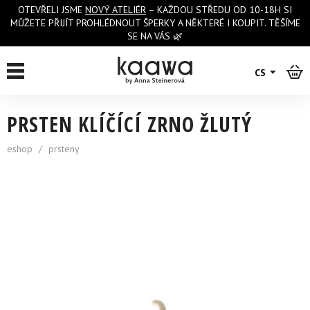
OTEVŘELI JSME
NOVÝ ATELIÉR
– KAŽDOU STŘEDU OD 10-18H SI
MŮŽETE PŘIJÍT PROHLÉDNOUT ŠPERKY A NĚKTERÉ I KOUPIT. TĚŠÍME
SE NA VÁS 🌿
zpět na výpis
CS
PRSTEN KLÍČÍCÍ ZRNO ŽLUTÝ
eshop
/
prsteny