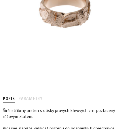
POPIS
PARAMETRY
Širší stříbrný prsten s otisky pravých kávových zrn, pozlacený
růžovým zlatem.
Prosíme, napište velikost prstenu do poznámky k objednávce.