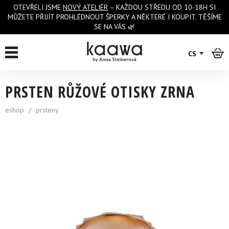
OTEVŘELI JSME
NOVÝ ATELIÉR
– KAŽDOU STŘEDU OD 10-18H SI
MŮŽETE PŘIJÍT PROHLÉDNOUT ŠPERKY A NĚKTERÉ I KOUPIT. TĚŠÍME
SE NA VÁS 🌿
zpět na výpis
CS
PRSTEN RŮŽOVÉ OTISKY ZRNA
eshop
/
prsteny