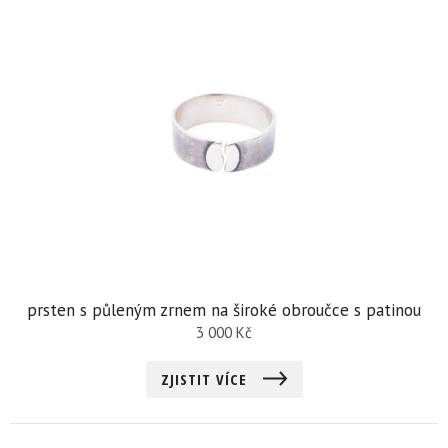
prsten s půleným zrnem na široké obroučce s patinou
3 000
Kč
ZJISTIT VÍCE