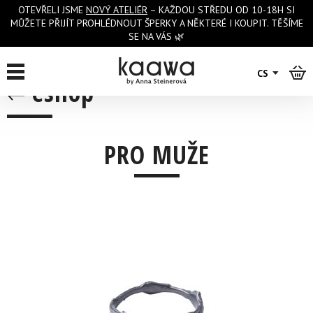
OTEVŘELI JSME
NOVÝ ATELIÉR
– KAŽDOU STŘEDU OD 10-18H SI
MŮŽETE PŘIJÍT PROHLÉDNOUT ŠPERKY A NĚKTERÉ I KOUPIT. TĚŠÍME
SE NA VÁS 🌿
CS
eshop
PRO MUŽE