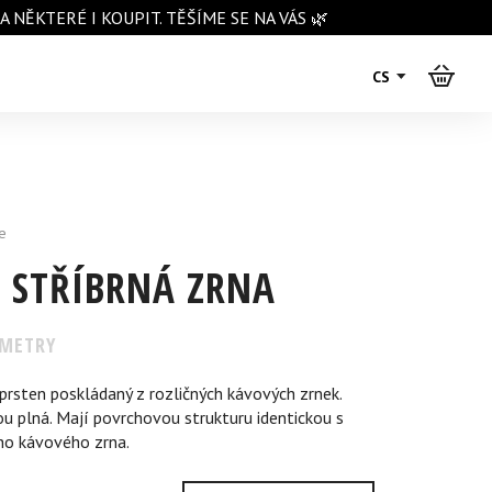
NĚKTERÉ I KOUPIT. TĚŠÍME SE NA VÁS 🌿
CS
e
 STŘÍBRNÁ ZRNA
METRY
 prsten poskládaný z rozličných kávových zrnek.
u plná. Mají povrchovou strukturu identickou s
o kávového zrna.