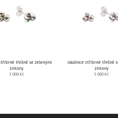
stříbrné třešně se zelenými
náušnice stříbrné třešně s
zirkony
zirkony
3 000
Kč
3 000
Kč