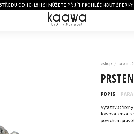
STŘEDU OD 10-18H SI MŮŽETE PŘIJÍT PROHLÉDNOUT ŠPERKY A 
eshop
/
pro muž
PRSTEN
POPIS
PARA
Výrazný stříbrný
Kávová zrnka jso
povrchem pravéh