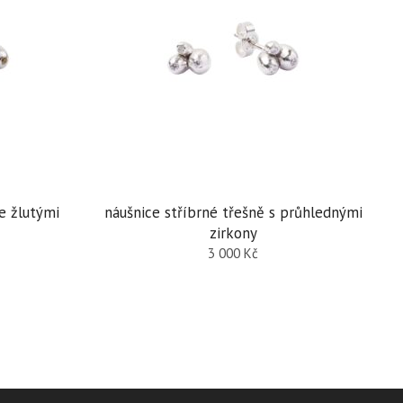
e žlutými
náušnice stříbrné třešně s průhlednými
zirkony
3 000
Kč