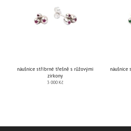
náušnice stříbrné třešně s růžovými
náušnice 
zirkony
3 000
Kč