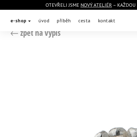
OTEVŘELI JSME
NOVÝ ATELIÉR
– KAŽDOU 
e-shop
úvod
příběh
cesta
kontakt
zpět na výpis