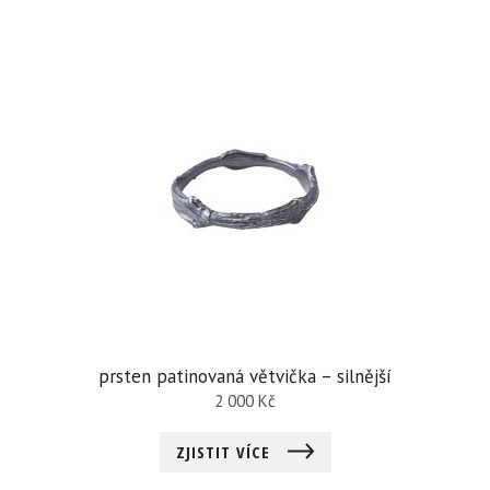
prsten patinovaná větvička – silnější
2 000
Kč
ZJISTIT VÍCE