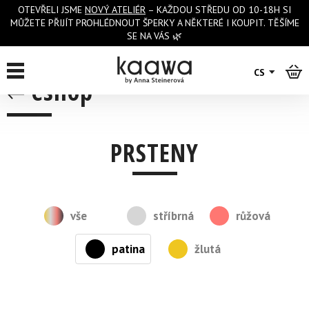
OTEVŘELI JSME
NOVÝ ATELIÉR
– KAŽDOU STŘEDU OD 10-18H SI
MŮŽETE PŘIJÍT PROHLÉDNOUT ŠPERKY A NĚKTERÉ I KOUPIT. TĚŠÍME
SE NA VÁS 🌿
CS
eshop
PRSTENY
vše
stříbrná
růžová
patina
žlutá