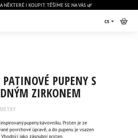
NĚKTERÉ I KOUPIT. TĚŠÍME SE NA VÁS 🌿
CS
 PATINOVÉ PUPENY S
EDNÝM ZIRKONEM
METRY
inspirovaný pupeny kávovníku. Prsten je ze
ované povrchové úpravě, a do pupenu je vsazen
. Vhodný i jako zásnubní prsten.