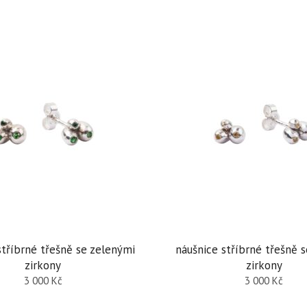
stříbrné třešně se zelenými
náušnice stříbrné třešně s
zirkony
zirkony
3 000
Kč
3 000
Kč