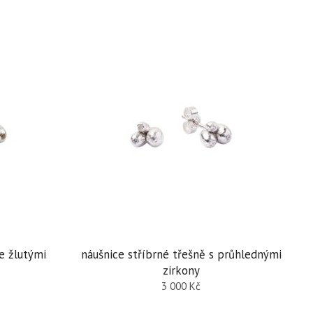
e žlutými
náušnice stříbrné třešně s průhlednými
zirkony
3 000
Kč