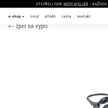
OTEVŘELI JSME
NOVÝ ATELIÉR
– KAŽDOU 
e-shop
úvod
příběh
cesta
kontakt
zpět na výpis