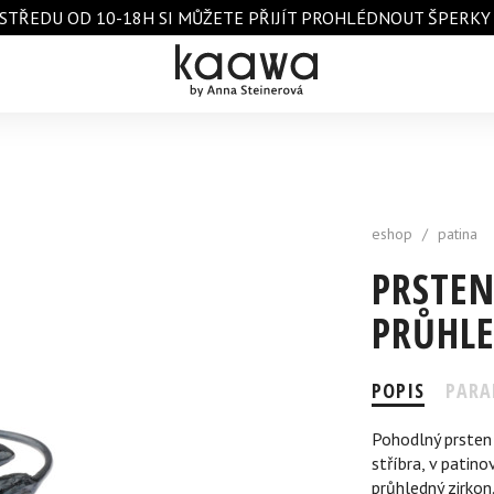
STŘEDU OD 10-18H SI MŮŽETE PŘIJÍT PROHLÉDNOUT ŠPERKY A 
eshop
/
patina
PRSTEN
PRŮHL
POPIS
PARA
Pohodlný prsten 
stříbra, v patin
průhledný zirkon