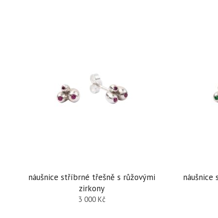
náušnice stříbrné třešně s růžovými
náušnice 
zirkony
3 000
Kč