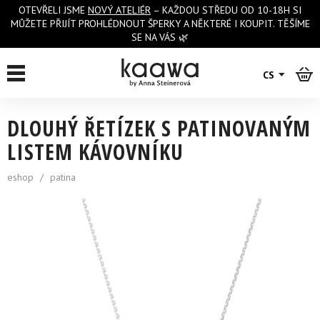
OTEVŘELI JSME
NOVÝ ATELIÉR
– KAŽDOU STŘEDU OD 10-18H SI
MŮŽETE PŘIJÍT PROHLÉDNOUT ŠPERKY A NĚKTERÉ I KOUPIT. TĚŠÍME
SE NA VÁS 🌿
zpět na výpis
CS
DLOUHÝ ŘETÍZEK S PATINOVANÝM
LISTEM KÁVOVNÍKU
eshop
/
patina