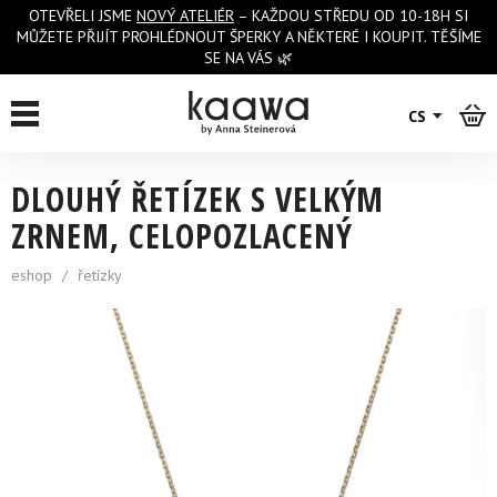
OTEVŘELI JSME
NOVÝ ATELIÉR
– KAŽDOU STŘEDU OD 10-18H SI
MŮŽETE PŘIJÍT PROHLÉDNOUT ŠPERKY A NĚKTERÉ I KOUPIT. TĚŠÍME
SE NA VÁS 🌿
zpět na výpis
CS
DLOUHÝ ŘETÍZEK S VELKÝM
ZRNEM, CELOPOZLACENÝ
eshop
/
řetízky