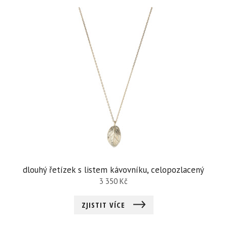
dlouhý řetízek s listem kávovníku, celopozlacený
3 350
Kč
ZJISTIT VÍCE