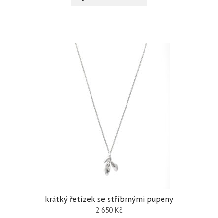
krátký řetízek se stříbrnými pupeny
2 650
Kč