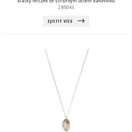
krátký řetízek se stříbrným listem kávovníku
2 850
Kč
ZJISTIT VÍCE