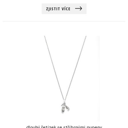
ZJISTIT VÍCE
dlouhý řetízek se stříbrnými pupeny