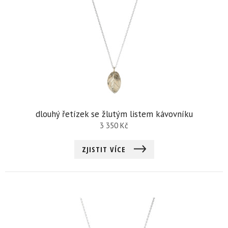
dlouhý řetízek se žlutým listem kávovníku
3 350
Kč
ZJISTIT VÍCE