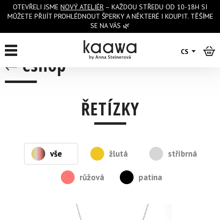
OTEVŘELI JSME
NOVÝ ATELIÉR
– KAŽDOU STŘEDU OD 10-18H SI
MŮŽETE PŘIJÍT PROHLÉDNOUT ŠPERKY A NĚKTERÉ I KOUPIT. TĚŠÍME
SE NA VÁS 🌿
CS
eshop
ŘETÍZKY
vše
žlutá
stříbrná
růžová
patina