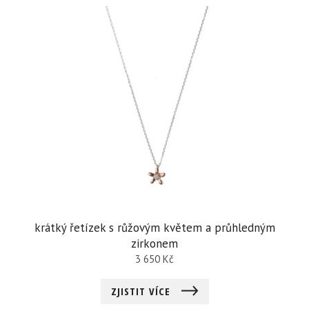
krátký řetízek s růžovým květem a průhledným
zirkonem
3 650
Kč
ZJISTIT VÍCE