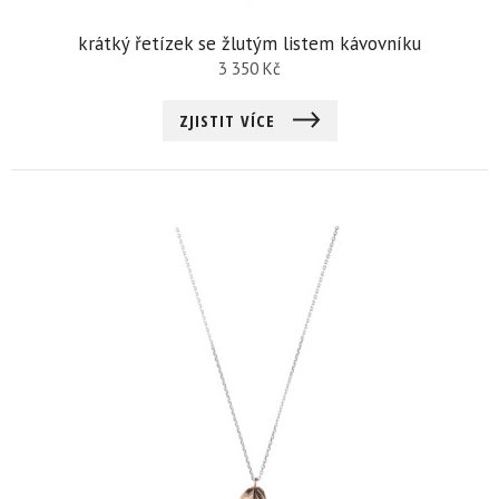
krátký řetízek se žlutým listem kávovníku
3 350
Kč
ZJISTIT VÍCE