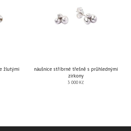
e žlutými
náušnice stříbrné třešně s průhlednými
zirkony
3 000
Kč