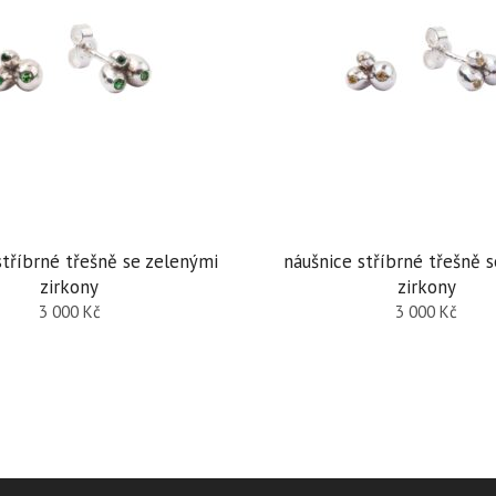
stříbrné třešně se zelenými
náušnice stříbrné třešně s
zirkony
zirkony
3 000
Kč
3 000
Kč