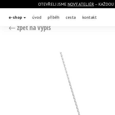
OTEVŘELI JSME
NOVÝ ATELIÉR
– KAŽDOU 
e-shop
úvod
příběh
cesta
kontakt
zpět na výpis