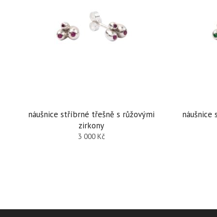
náušnice stříbrné třešně s růžovými
náušnice 
zirkony
3 000
Kč