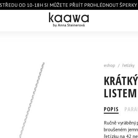
STŘEDU OD 10-18H SI MŮŽETE PŘIJÍT PROHLÉDNOUT ŠPERKY A 
eshop
/
řetízky
KRÁTKÝ
LISTEM
POPIS
PARA
Ručně vyráběný p
broušeném jemné
řetízku na 42 ne