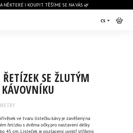
NĚKTERÉ I KOUPIT. TĚŠÍME SE NA VÁS 🌿
CS
 ŘETÍZEK SE ŽLUTÝM
 KÁVOVNÍKU
METRY
řívěsek ve tvaru lístečku kávy je zavěšený na
m řetízku s dvěma očky pro nastavení délky
bo 45 cm. Lísteček je pozlacený, uvnitř stříbrný.