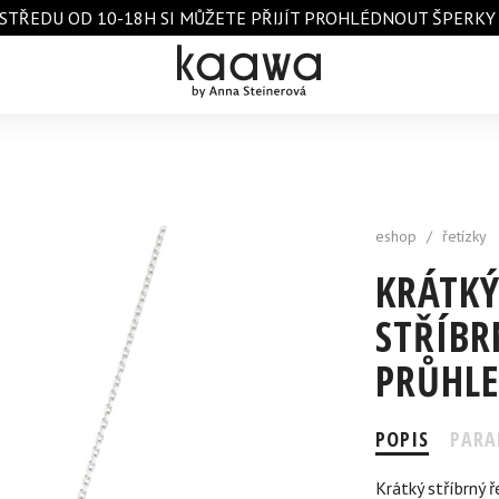
STŘEDU OD 10-18H SI MŮŽETE PŘIJÍT PROHLÉDNOUT ŠPERKY A 
eshop
/
řetízky
KRÁTKÝ
STŘÍB
PRŮHL
POPIS
PARA
Krátký stříbrný 