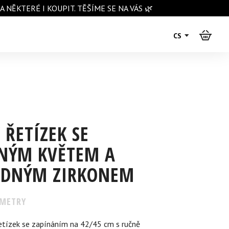
NĚKTERÉ I KOUPIT. TĚŠÍME SE NA VÁS 🌿
CS
 ŘETÍZEK SE
RNÝM KVĚTEM A
EDNÝM ZIRKONEM
METRY
řetízek se zapínáním na 42/45 cm s ručně