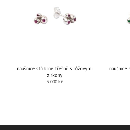
náušnice stříbrné třešně s růžovými
náušnice 
zirkony
3 000
Kč