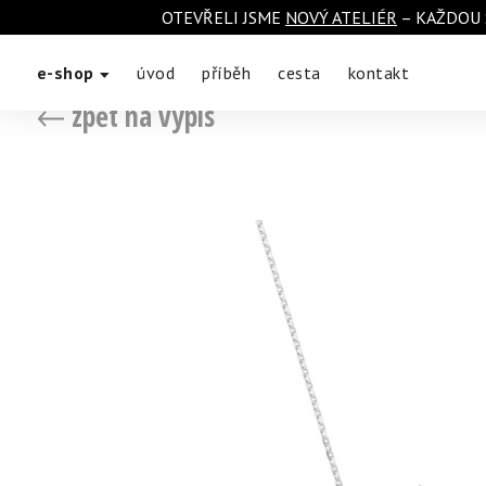
OTEVŘELI JSME
NOVÝ ATELIÉR
– KAŽDOU 
e-shop
úvod
příběh
cesta
kontakt
zpět na výpis