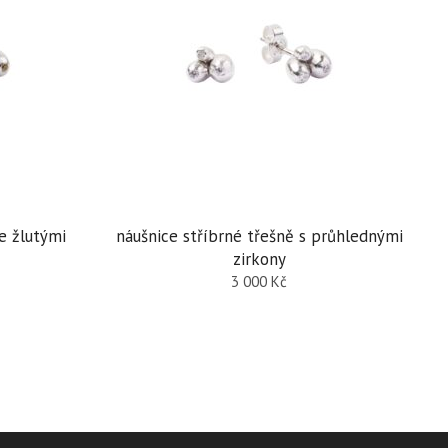
e žlutými
náušnice stříbrné třešně s průhlednými
zirkony
3 000
Kč