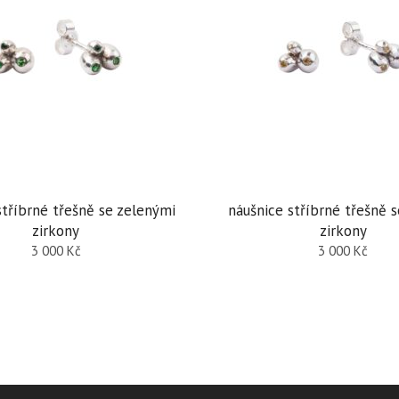
stříbrné třešně se zelenými
náušnice stříbrné třešně s
zirkony
zirkony
3 000
Kč
3 000
Kč