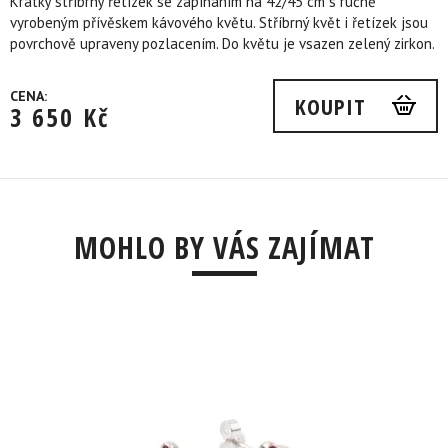
Krátký stříbrný řetízek se zapínáním na 42/45 cm s ručně
vyrobeným přívěskem kávového květu. Stříbrný květ i řetízek jsou
povrchově upraveny pozlacením. Do květu je vsazen zelený zirkon.
CENA:
KOUPIT
3 650
Kč
MOHLO BY VÁS ZAJÍMAT