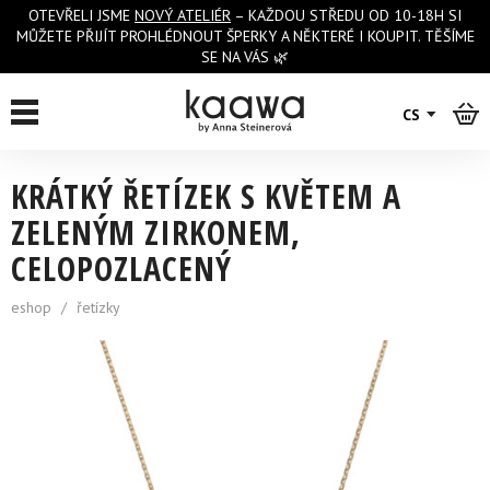
OTEVŘELI JSME
NOVÝ ATELIÉR
– KAŽDOU STŘEDU OD 10-18H SI
MŮŽETE PŘIJÍT PROHLÉDNOUT ŠPERKY A NĚKTERÉ I KOUPIT. TĚŠÍME
SE NA VÁS 🌿
zpět na výpis
CS
KRÁTKÝ ŘETÍZEK S KVĚTEM A
ZELENÝM ZIRKONEM,
CELOPOZLACENÝ
eshop
/
řetízky