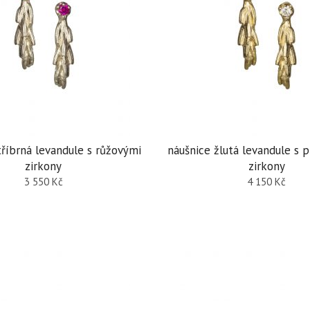
tříbrná levandule s růžovými
náušnice žlutá levandule s 
zirkony
zirkony
3 550
Kč
4 150
Kč