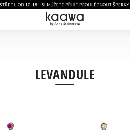
STŘEDU OD 10-18H SI MŮŽETE PŘIJÍT PROHLÉDNOUT ŠPERKY A 
LEVANDULE