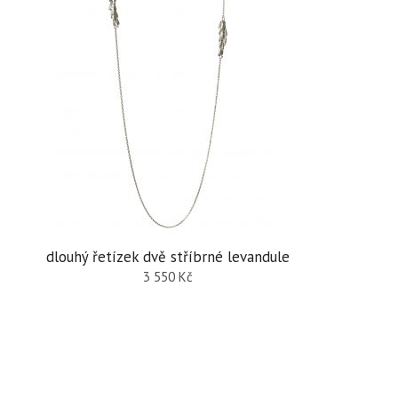
dlouhý řetízek dvě stříbrné levandule
3 550
Kč