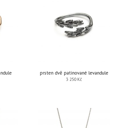
andule
prsten dvě patinované levandule
3 250
Kč