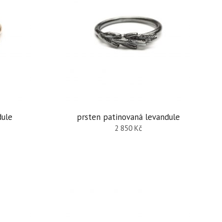
dule
prsten patinovaná levandule
2 850
Kč