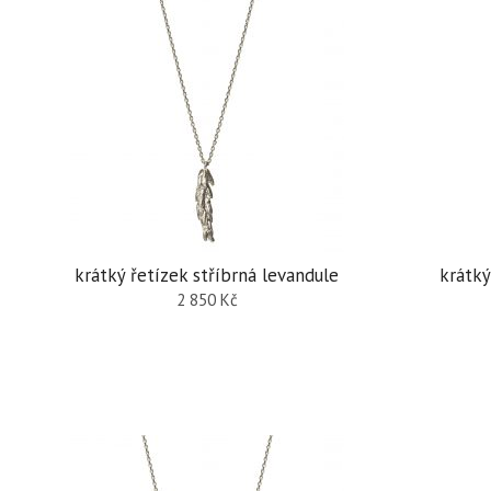
krátký řetízek stříbrná levandule
krátký
2 850
Kč