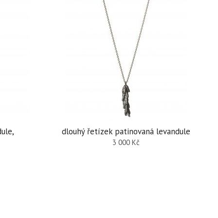
ule,
dlouhý řetízek patinovaná levandule
3 000
Kč