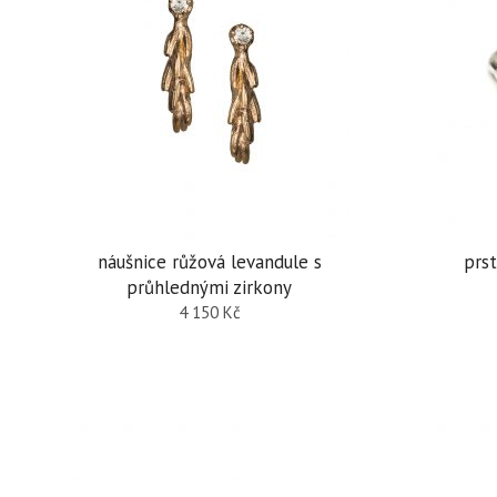
náušnice růžová levandule s
prst
průhlednými zirkony
4 150
Kč