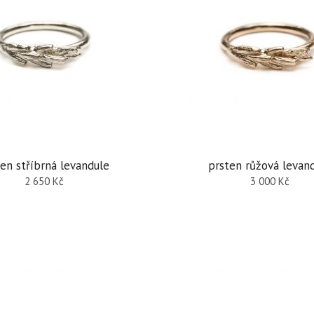
en stříbrná levandule
prsten růžová levan
2 650
Kč
3 000
Kč