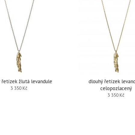
 řetízek žlutá levandule
dlouhý řetízek levand
celopozlacený
3 350
Kč
3 350
Kč