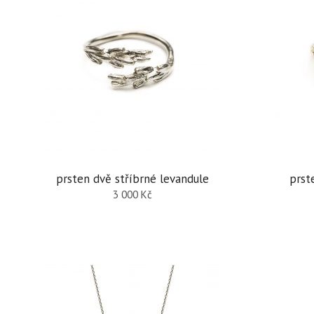
prsten dvě stříbrné levandule
prst
3 000
Kč