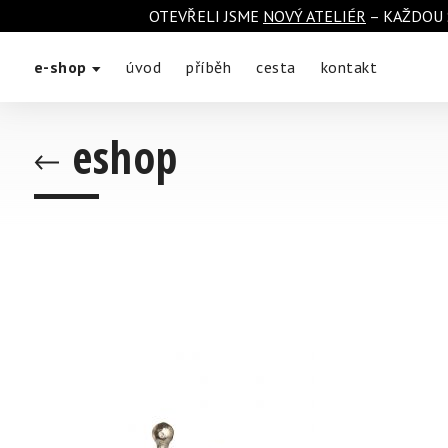
OTEVŘELI JSME
NOVÝ ATELIÉR
– KAŽDOU 
e-shop
úvod
příběh
cesta
kontakt
eshop