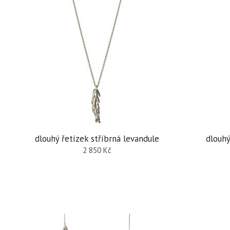
dlouhý řetízek stříbrná levandule
dlouhý
2 850
Kč