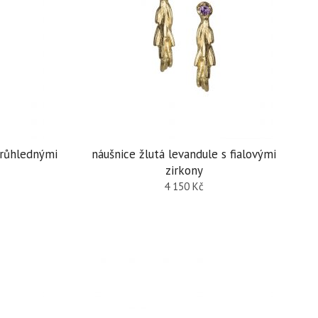
průhlednými
náušnice žlutá levandule s fialovými
zirkony
4 150
Kč