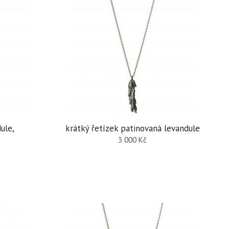
ule,
krátký řetízek patinovaná levandule
3 000
Kč