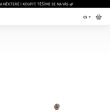
NĚKTERÉ I KOUPIT. TĚŠÍME SE NA VÁS 🌿
CS