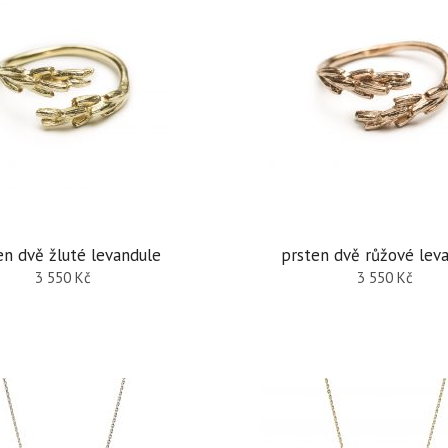
en dvě žluté levandule
prsten dvě růžové lev
3 550
Kč
3 550
Kč