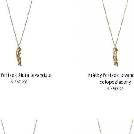
 řetízek žlutá levandule
krátký řetízek levand
celopozlacený
3 350
Kč
3 350
Kč