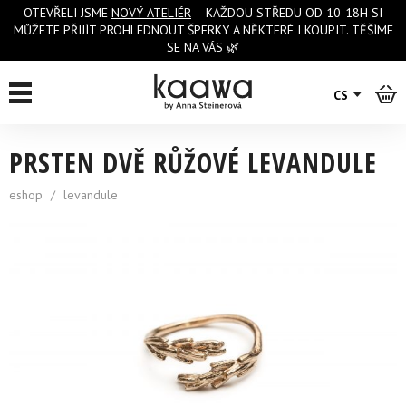
OTEVŘELI JSME
NOVÝ ATELIÉR
– KAŽDOU STŘEDU OD 10-18H SI
MŮŽETE PŘIJÍT PROHLÉDNOUT ŠPERKY A NĚKTERÉ I KOUPIT. TĚŠÍME
SE NA VÁS 🌿
zpět na výpis
CS
PRSTEN DVĚ RŮŽOVÉ LEVANDULE
eshop
/
levandule