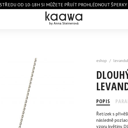
STŘEDU OD 10-18H SI MŮŽETE PŘIJÍT PROHLÉDNOUT ŠPERKY A 
eshop
/
levandu
DLOUHÝ
LEVAN
POPIS
PARA
Řetízek s přívěš
následně pozlac
vzoru květiny. D