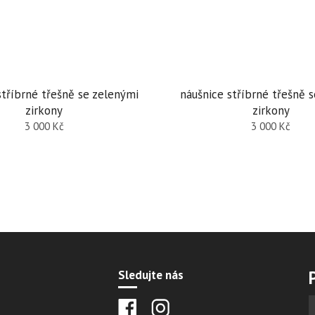
stříbrné třešně se zelenými
náušnice stříbrné třešně s
zirkony
zirkony
3 000
Kč
3 000
Kč
Sledujte nás