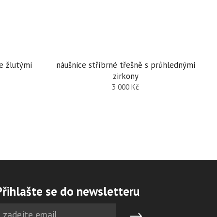
e žlutými
náušnice stříbrné třešně s průhlednými
zirkony
3 000
Kč
Přihlašte se do newsletteru