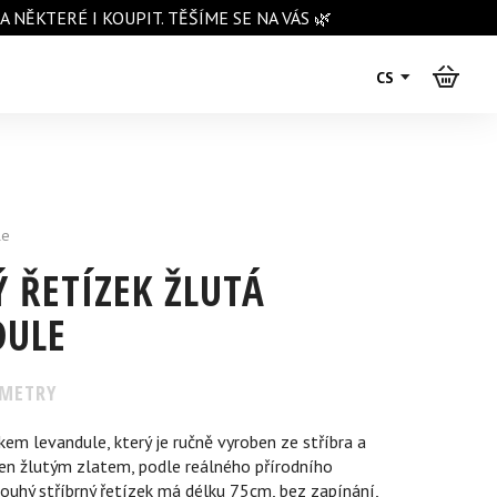
NĚKTERÉ I KOUPIT. TĚŠÍME SE NA VÁS 🌿
CS
le
 ŘETÍZEK ŽLUTÁ
DULE
METRY
kem levandule, který je ručně vyroben ze stříbra a
en žlutým zlatem, podle reálného přírodního
louhý stříbrný řetízek má délku 75cm, bez zapínání,