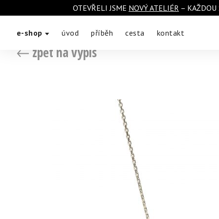
OTEVŘELI JSME
NOVÝ ATELIÉR
– KAŽDOU 
e-shop
úvod
příběh
cesta
kontakt
zpět na výpis